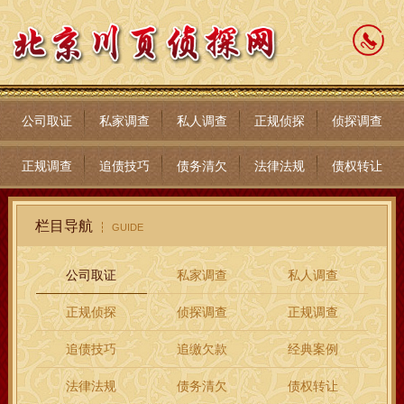
公司取证
私家调查
私人调查
正规侦探
侦探调查
正规调查
追债技巧
债务清欠
法律法规
债权转让
栏目导航
GUIDE
公司取证
私家调查
私人调查
正规侦探
侦探调查
正规调查
追债技巧
追缴欠款
经典案例
法律法规
债务清欠
债权转让