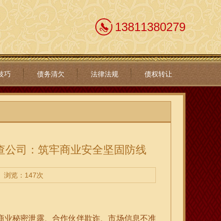
13811380279
技巧
债务清欠
法律法规
债权转让
查公司：筑牢商业安全坚固防线
浏览：147次
商业秘密泄露、合作伙伴欺诈、市场信息不准