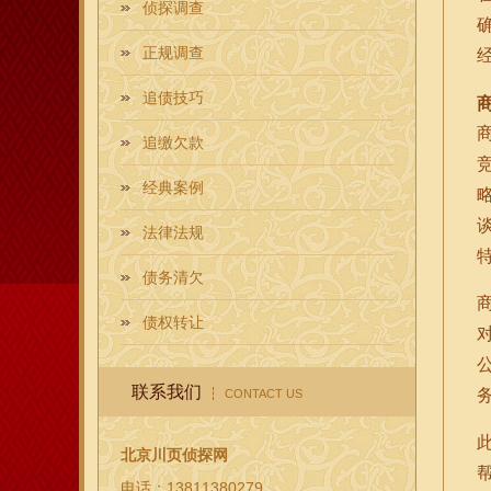
侦探调查
正规调查
追债技巧
追缴欠款
经典案例
法律法规
债务清欠
债权转让
联系我们
CONTACT US
北京川页侦探网
电话：13811380279