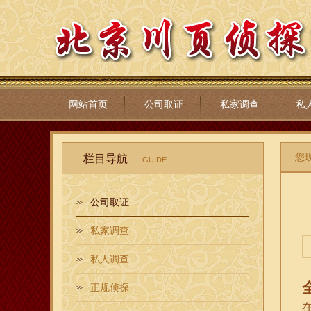
网站首页
公司取证
私家调查
私
您
栏目导航
GUIDE
公司取证
私家调查
私人调查
正规侦探