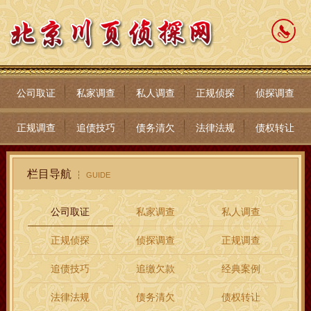
公司取证
私家调查
私人调查
正规侦探
侦探调查
正规调查
追债技巧
债务清欠
法律法规
债权转让
栏目导航
GUIDE
公司取证
私家调查
私人调查
正规侦探
侦探调查
正规调查
追债技巧
追缴欠款
经典案例
法律法规
债务清欠
债权转让