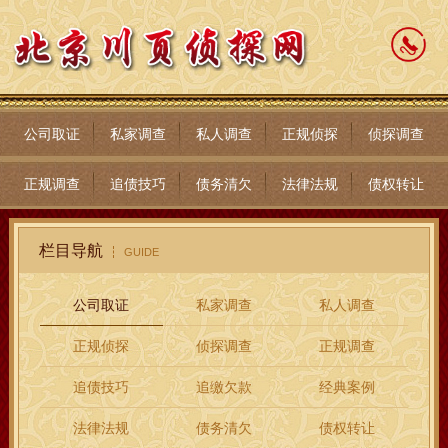
公司取证
私家调查
私人调查
正规侦探
侦探调查
正规调查
追债技巧
债务清欠
法律法规
债权转让
栏目导航
GUIDE
公司取证
私家调查
私人调查
正规侦探
侦探调查
正规调查
追债技巧
追缴欠款
经典案例
法律法规
债务清欠
债权转让