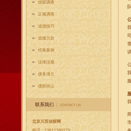
侦探调查
正规调查
追债技巧
追缴欠款
经典案例
法律法规
债务清欠
债权转让
联系我们
CONTACT US
北京川页侦探网
电话：13811380279