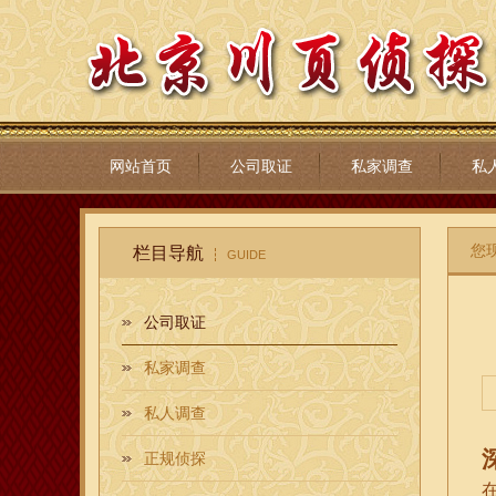
网站首页
公司取证
私家调查
私
您
栏目导航
GUIDE
公司取证
私家调查
私人调查
正规侦探