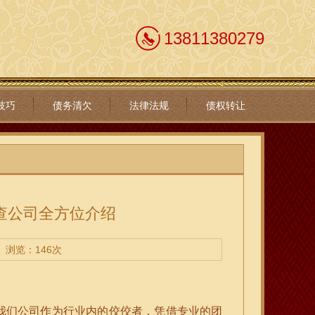
13811380279
技巧
债务清欠
法律法规
债权转让
查公司全方位介绍
浏览：146次
我们公司作为行业内的佼佼者，凭借专业的团