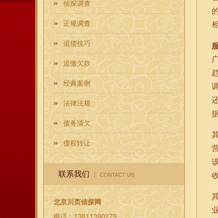
侦探调查
正规调查
追债技巧
追缴欠款
经典案例
法律法规
债务清欠
债权转让
联系我们
CONTACT US
北京川页侦探网
电话：13811380279