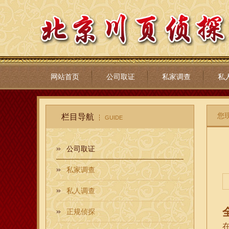
网站首页
公司取证
私家调查
私
您
栏目导航
GUIDE
公司取证
私家调查
私人调查
正规侦探