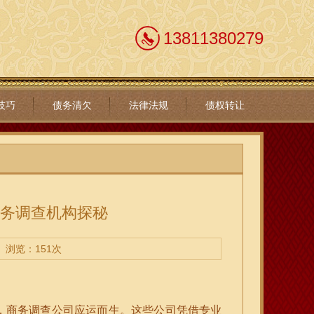
13811380279
技巧
债务清欠
法律法规
债权转让
商务调查机构探秘
浏览：151次
，商务调查公司应运而生。这些公司凭借专业