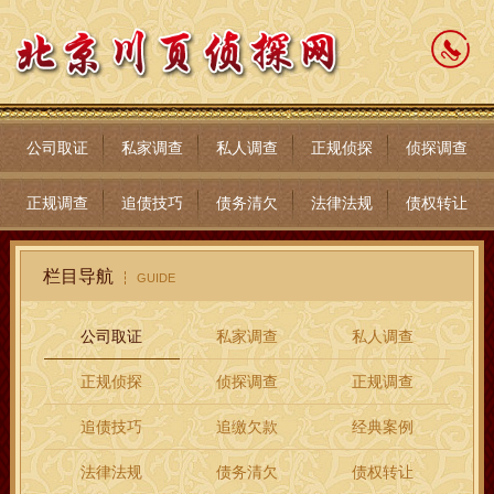
公司取证
私家调查
私人调查
正规侦探
侦探调查
正规调查
追债技巧
债务清欠
法律法规
债权转让
栏目导航
GUIDE
公司取证
私家调查
私人调查
正规侦探
侦探调查
正规调查
追债技巧
追缴欠款
经典案例
法律法规
债务清欠
债权转让