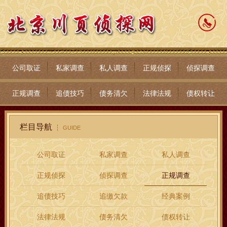
公司取证
私家调查
私人调查
正规侦探
侦探调查
正规调查
追债技巧
债务清欠
法律法规
债权转让
栏目导航
GUIDE
公司取证
私家调查
私人调查
正规侦探
侦探调查
正规调查
追债技巧
追缴欠款
经典案例
法律法规
债务清欠
债权转让