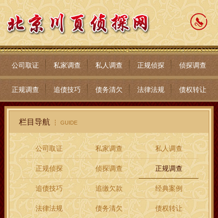
公司取证
私家调查
私人调查
正规侦探
侦探调查
正规调查
追债技巧
债务清欠
法律法规
债权转让
栏目导航
GUIDE
公司取证
私家调查
私人调查
正规侦探
侦探调查
正规调查
追债技巧
追缴欠款
经典案例
法律法规
债务清欠
债权转让