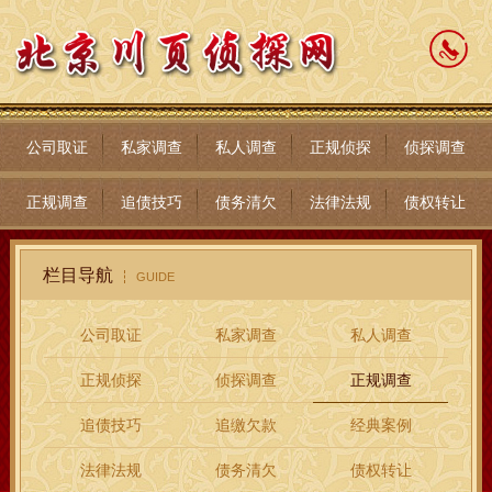
公司取证
私家调查
私人调查
正规侦探
侦探调查
正规调查
追债技巧
债务清欠
法律法规
债权转让
栏目导航
GUIDE
公司取证
私家调查
私人调查
正规侦探
侦探调查
正规调查
追债技巧
追缴欠款
经典案例
法律法规
债务清欠
债权转让