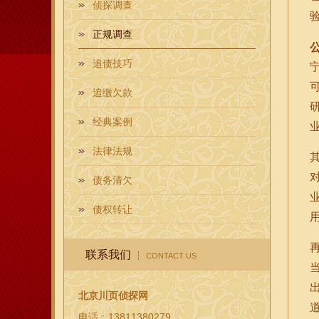
侦探调查
正规调查
追债技巧
追缴欠款
经典案例
法律法规
债务清欠
债权转让
联系我们
CONTACT US
北京川页侦探网
电话：13811380279