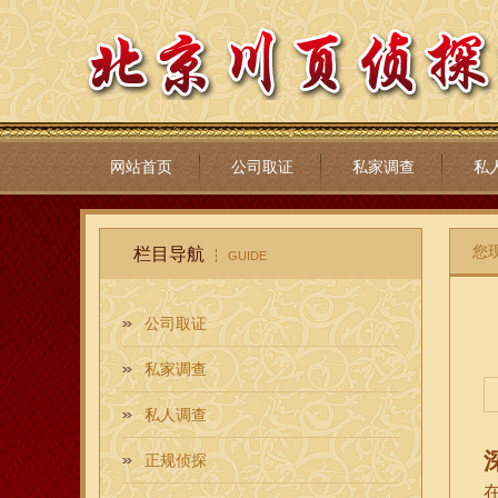
网站首页
公司取证
私家调查
私
您
栏目导航
GUIDE
公司取证
私家调查
私人调查
正规侦探