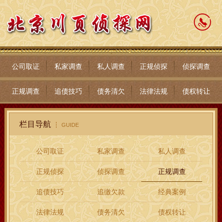
公司取证
私家调查
私人调查
正规侦探
侦探调查
正规调查
追债技巧
债务清欠
法律法规
债权转让
栏目导航
GUIDE
公司取证
私家调查
私人调查
正规侦探
侦探调查
正规调查
追债技巧
追缴欠款
经典案例
法律法规
债务清欠
债权转让