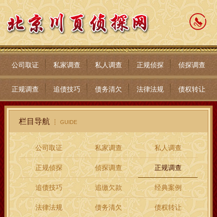
公司取证
私家调查
私人调查
正规侦探
侦探调查
正规调查
追债技巧
债务清欠
法律法规
债权转让
栏目导航
GUIDE
公司取证
私家调查
私人调查
正规侦探
侦探调查
正规调查
追债技巧
追缴欠款
经典案例
法律法规
债务清欠
债权转让