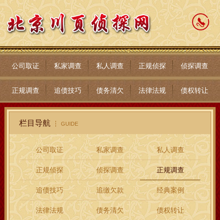
公司取证
私家调查
私人调查
正规侦探
侦探调查
正规调查
追债技巧
债务清欠
法律法规
债权转让
栏目导航
GUIDE
公司取证
私家调查
私人调查
正规侦探
侦探调查
正规调查
追债技巧
追缴欠款
经典案例
法律法规
债务清欠
债权转让