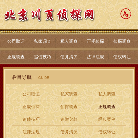
公司取证
私家调查
私人调查
正规侦探
侦探调查
正规调查
追债技巧
债务清欠
法律法规
债权转让
栏目导航
GUIDE
公司取证
私家调查
私人调查
正规侦探
侦探调查
正规调查
追债技巧
追缴欠款
经典案例
法律法规
债务清欠
债权转让