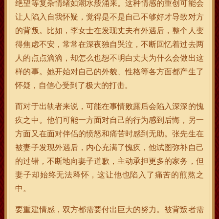
绝望等复杂情绪如潮水般涌来。这种情感的重创可能会
让人陷入自我怀疑，觉得是不是自己不够好才导致对方
的背叛。比如，李女士在发现丈夫有外遇后，整个人变
得焦虑不安，常常在深夜独自哭泣，不断回忆着过去两
人的点点滴滴，却怎么也想不明白丈夫为什么会做出这
样的事。她开始对自己的外貌、性格等各方面都产生了
怀疑，自信心受到了极大的打击。
而对于出轨者来说，可能在事情败露后会陷入深深的愧
疚之中。他们可能一方面对自己的行为感到后悔，另一
方面又在面对伴侣的愤怒和痛苦时感到无助。张先生在
被妻子发现外遇后，内心充满了愧疚，他试图弥补自己
的过错，不断地向妻子道歉，主动承担更多的家务，但
妻子却始终无法释怀，这让他也陷入了痛苦的煎熬之
中。
要重建情感，双方都需要付出巨大的努力。被背叛者需