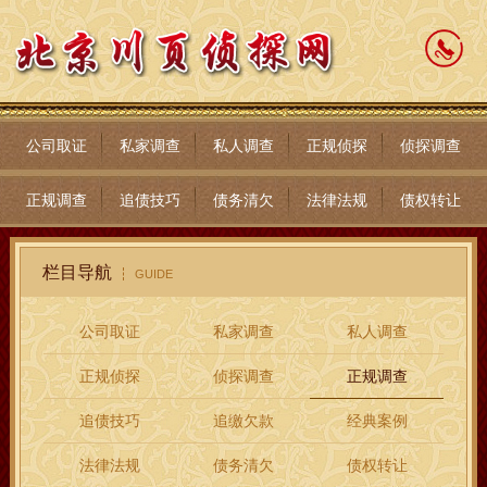
公司取证
私家调查
私人调查
正规侦探
侦探调查
正规调查
追债技巧
债务清欠
法律法规
债权转让
栏目导航
GUIDE
公司取证
私家调查
私人调查
正规侦探
侦探调查
正规调查
追债技巧
追缴欠款
经典案例
法律法规
债务清欠
债权转让