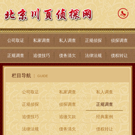
公司取证
私家调查
私人调查
正规侦探
侦探调查
正规调查
追债技巧
债务清欠
法律法规
债权转让
栏目导航
GUIDE
公司取证
私家调查
私人调查
正规侦探
侦探调查
正规调查
追债技巧
追缴欠款
经典案例
法律法规
债务清欠
债权转让