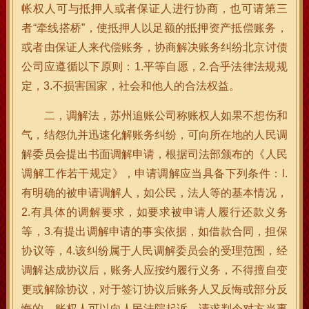
帐权人可与抵押人或者保证人进行协商，也可请第三
者“牵线搭桥”，使抵押人以足额的抵押资产抵偿账务，
或者由保证人来代偿账务，协商解决账务纠纷北京讨债
公司应遵循以下原则：1.平等自愿，2.合乎法律法规规
定，3.不损害国家，社会和他人的合法权益。
二，调解法，苏州追账公司称账权人如果不想伤和
气，结怨仇并迅速化解账务纠纷，可向所在地的人民调
解委员会提出书面调解申请，根据司法部颁布的《人民
调解工作若干规定》，申请调解应当具备下列条件：l.
有明确的被申请调解人，如公民，法人等的基本情况，
2.有具体的调解要求，如要求被申请人履行还款义务
等，3.有提出调解申请的事实依据，如借款合同，担保
协议等，4.该纠纷属于人民调解委员会的受理范围，经
调解达成协议后，账务人应按约履行义务，不得擅自变
更或解除协议，对于签订协议后账务人又反悔或部分反
悔的，账权人可以向人民法院起诉，请求判令对方当事