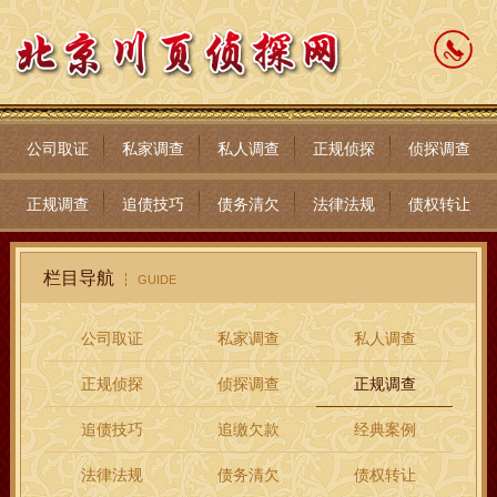
公司取证
私家调查
私人调查
正规侦探
侦探调查
正规调查
追债技巧
债务清欠
法律法规
债权转让
栏目导航
GUIDE
公司取证
私家调查
私人调查
正规侦探
侦探调查
正规调查
追债技巧
追缴欠款
经典案例
法律法规
债务清欠
债权转让