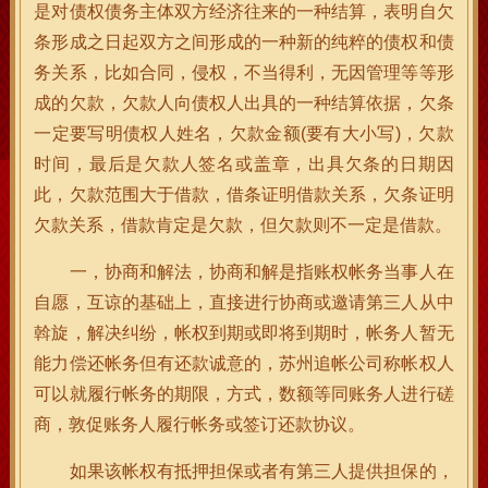
是对债权债务主体双方经济往来的一种结算，表明自欠
条形成之日起双方之间形成的一种新的纯粹的债权和债
务关系，比如合同，侵权，不当得利，无因管理等等形
成的欠款，欠款人向债权人出具的一种结算依据，欠条
一定要写明债权人姓名，欠款金额(要有大小写)，欠款
时间，最后是欠款人签名或盖章，出具欠条的日期因
此，欠款范围大于借款，借条证明借款关系，欠条证明
欠款关系，借款肯定是欠款，但欠款则不一定是借款。
一，协商和解法，协商和解是指账权帐务当事人在
自愿，互谅的基础上，直接进行协商或邀请第三人从中
斡旋，解决纠纷，帐权到期或即将到期时，帐务人暂无
能力偿还帐务但有还款诚意的，苏州追帐公司称帐权人
可以就履行帐务的期限，方式，数额等同账务人进行磋
商，敦促账务人履行帐务或签订还款协议。
如果该帐权有抵押担保或者有第三人提供担保的，