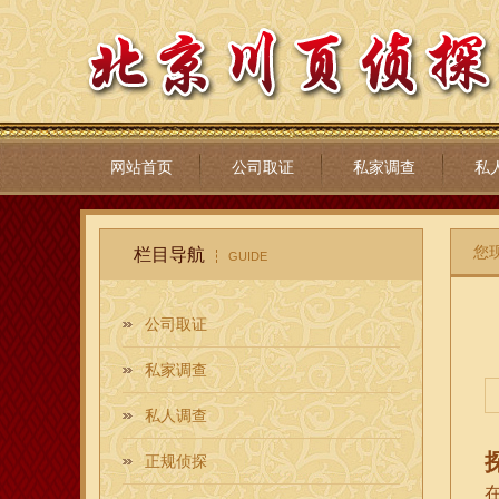
网站首页
公司取证
私家调查
私
您
栏目导航
GUIDE
公司取证
私家调查
私人调查
正规侦探