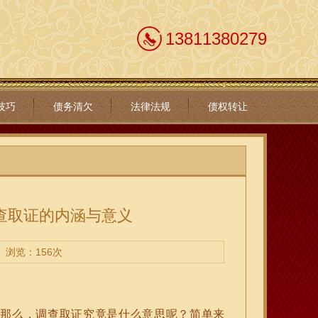
13811380279
技巧
债务清欠
法律法规
债权转让
查取证的内涵与意义
浏览：156次
。那么，调查取证究竟是什么意思呢？简单来