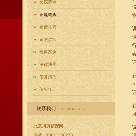
侦探调查
正规调查
追债技巧
追缴欠款
经典案例
法律法规
债务清欠
债权转让
联系我们
CONTACT US
北京川页侦探网
电话：13811380279