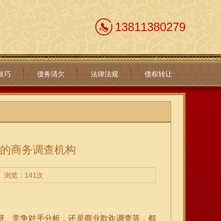
13811380279
技巧
债务清欠
法律法规
债权转让
谱的商务调查机构
浏览：141次
研、竞争对手分析，还是商业欺诈调查等，都