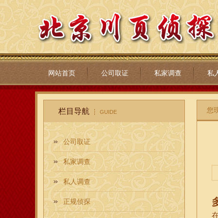
网站首页
公司取证
私家调查
私
您
栏目导航
GUIDE
公司取证
私家调查
私人调查
正规侦探