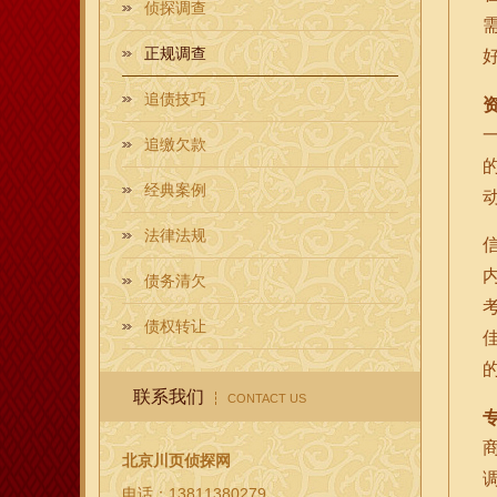
侦探调查
正规调查
追债技巧
追缴欠款
经典案例
法律法规
债务清欠
债权转让
联系我们
CONTACT US
北京川页侦探网
电话：13811380279