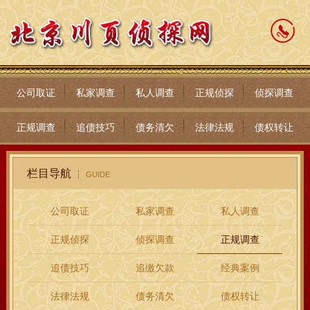
公司取证
私家调查
私人调查
正规侦探
侦探调查
正规调查
追债技巧
债务清欠
法律法规
债权转让
栏目导航
GUIDE
公司取证
私家调查
私人调查
正规侦探
侦探调查
正规调查
追债技巧
追缴欠款
经典案例
法律法规
债务清欠
债权转让