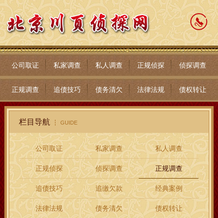
公司取证
私家调查
私人调查
正规侦探
侦探调查
正规调查
追债技巧
债务清欠
法律法规
债权转让
栏目导航
GUIDE
公司取证
私家调查
私人调查
正规侦探
侦探调查
正规调查
追债技巧
追缴欠款
经典案例
法律法规
债务清欠
债权转让