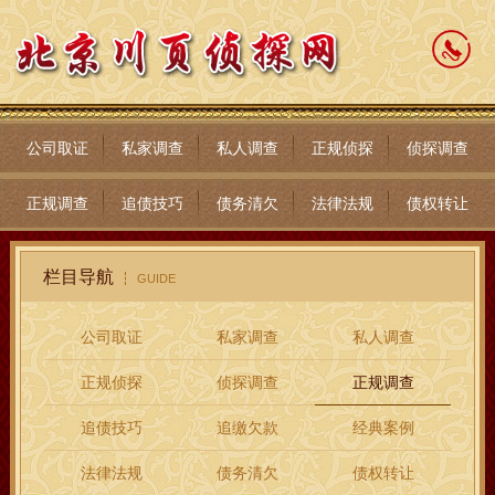
公司取证
私家调查
私人调查
正规侦探
侦探调查
正规调查
追债技巧
债务清欠
法律法规
债权转让
栏目导航
GUIDE
公司取证
私家调查
私人调查
正规侦探
侦探调查
正规调查
追债技巧
追缴欠款
经典案例
法律法规
债务清欠
债权转让