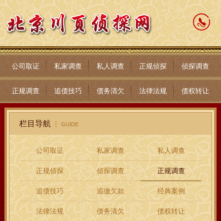
公司取证
私家调查
私人调查
正规侦探
侦探调查
正规调查
追债技巧
债务清欠
法律法规
债权转让
栏目导航
GUIDE
公司取证
私家调查
私人调查
正规侦探
侦探调查
正规调查
追债技巧
追缴欠款
经典案例
法律法规
债务清欠
债权转让