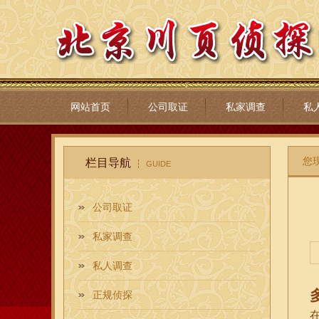
网站首页
公司取证
私家调查
私
您
栏目导航
GUIDE
公司取证
私家调查
私人调查
正规侦探