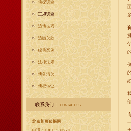
侦探调查
正规调查
追债技巧
追缴欠款
经典案例
法律法规
债务清欠
债权转让
联系我们
CONTACT US
北京川页侦探网
电话：13811380279