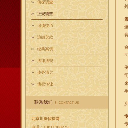
侦探调查
正规调查
追债技巧
追缴欠款
经典案例
法律法规
债务清欠
债权转让
联系我们
CONTACT US
北京川页侦探网
电话：13811380279