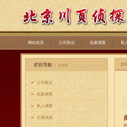
网站首页
公司取证
私家调查
私
您
栏目导航
GUIDE
公司取证
私家调查
私人调查
正规侦探