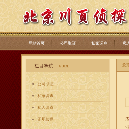
网站首页
公司取证
私家调查
私
您
栏目导航
GUIDE
公司取证
私家调查
私人调查
正规侦探