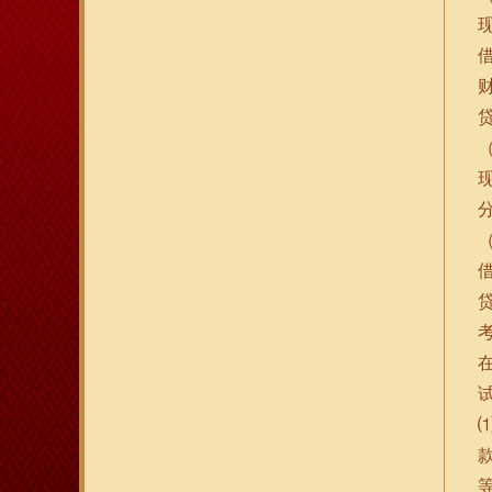
现
借
财
贷
现
借
贷
试