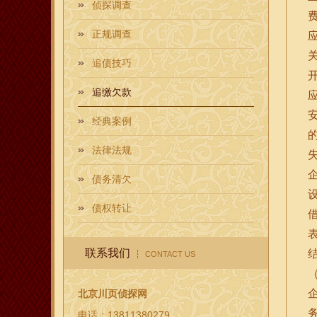
侦探调查
正规调查
追债技巧
追缴欠款
经典案例
法律法规
失
债务清欠
债权转让
联系我们
CONTACT US
北京川页侦探网
电话：13811380279