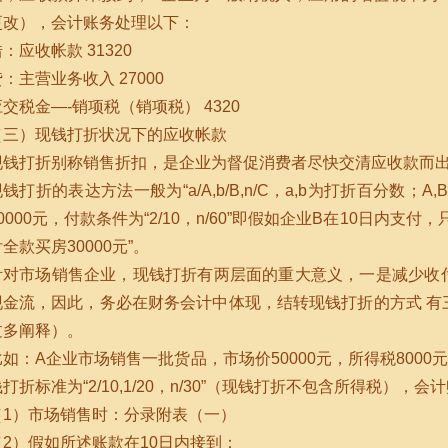
更改），会计账务处理以下：
：应收帐款 31320
：主营业务收入 27000
应交税金—-销项税（销项税） 4320
（三）现钱打折状况下的应收帐款
现钱打折别称销售折扣，是企业为督促消费者尽快交清应收款而
现钱打折的表达方法一般为“a/A,b/B,n/C，a,b为打折百分数
0000元，付款条件为“2/10，n/60”即假如企业B在10日内支付
全款买房30000元”。
针对市场销售企业，现钱打折有两层面的重大意义，一是减少收
现金流，因此，务必在财务会计中体现，结转现钱打折的方式 有
过多阐释）。
比如：A企业市场销售一批货品，市场价50000元，所得税800
打折标准为“2/10,1/20，n/30”（现钱打折不包含所得税），
（1）市场销售时：分录附表（一）
（2）假如所述账款在10日内接到：