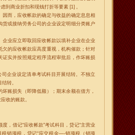
商业折扣和现钱打折等要素 [1] 。
。因而，应收帐款的确定与收益的确定息息相
购货或接纳劳务公司的企业设定明细分类账户
。企业应立即取回应收帐款以填补企业在企业
托欠的应收帐款应高度重视，机构催款；针对
关证实并按照规定程序流程审批后，作坏账损
公司企业设定清单考试科目开展结转。不独立
目结转。
的坏账损失（即降低额）；期末余额在借方，
业应收的账款。
度，借记“应收帐款”考试科目，贷记“主营业
得税销项税，贷记“应交税金—-销项税（销项