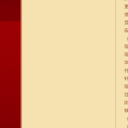
借
贷
3
付
钱