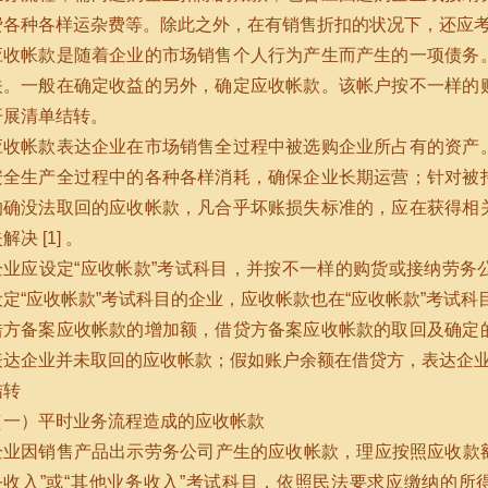
费各种各样运杂费等。除此之外，在有销售折扣的状况下，还应考虑到
应收帐款是随着企业的市场销售个人行为产生而产生的一项债务
关。一般在确定收益的另外，确定应收帐款。该帐户按不一样的
开展清单结转。
应收帐款表达企业在市场销售全过程中被选购企业所占有的资产
安全生产全过程中的各种各样消耗，确保企业长期运营；针对被
的确没法取回的应收帐款，凡合乎坏账损失标准的，应在获得相
解决 [1] 。
企业应设定“应收帐款”考试科目，并按不一样的购货或接纳劳务
设定“应收帐款”考试科目的企业，应收帐款也在“应收帐款”考试科
借方备案应收帐款的增加额，借贷方备案应收帐款的取回及确定
表达企业并未取回的应收帐款；假如账户余额在借贷方，表达企
结转
（一）平时业务流程造成的应收帐款
企业因销售产品出示劳务公司产生的应收帐款，理应按照应收款额
务收入”或“其他业务收入”考试科目，依照民法要求应缴纳的所