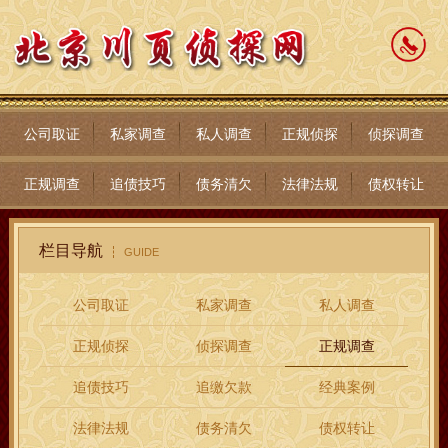
公司取证
私家调查
私人调查
正规侦探
侦探调查
正规调查
追债技巧
债务清欠
法律法规
债权转让
栏目导航
GUIDE
公司取证
私家调查
私人调查
正规侦探
侦探调查
正规调查
追债技巧
追缴欠款
经典案例
法律法规
债务清欠
债权转让