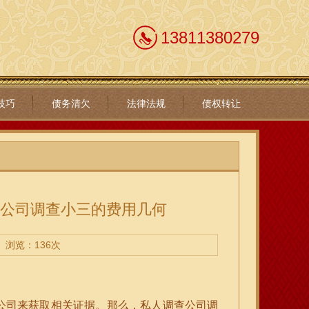
13811380279
技巧
债务清欠
法律法规
债权转让
查公司调查小三的费用几何
浏览：136次
公司来获取相关证据。那么，私人调查公司调