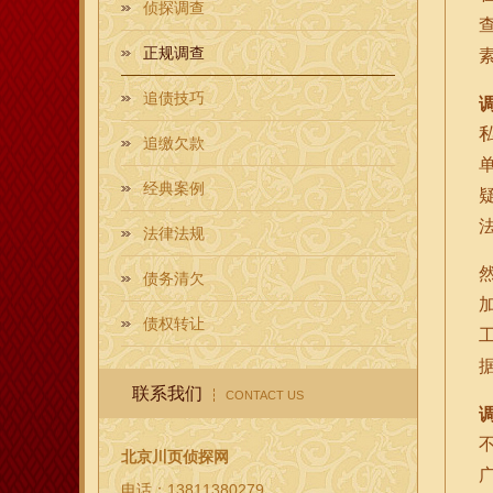
侦探调查
正规调查
追债技巧
追缴欠款
经典案例
法律法规
债务清欠
债权转让
联系我们
CONTACT US
北京川页侦探网
电话：13811380279