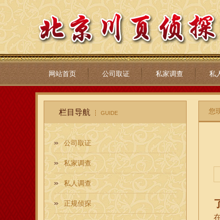
网站首页
公司取证
私家调查
私
您
栏目导航
GUIDE
公司取证
私家调查
私人调查
正规侦探