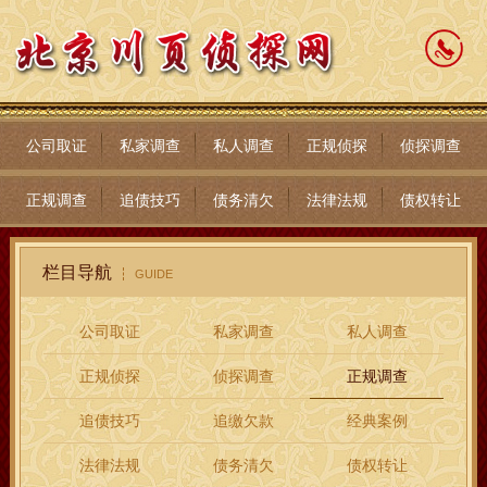
公司取证
私家调查
私人调查
正规侦探
侦探调查
正规调查
追债技巧
债务清欠
法律法规
债权转让
栏目导航
GUIDE
公司取证
私家调查
私人调查
正规侦探
侦探调查
正规调查
追债技巧
追缴欠款
经典案例
法律法规
债务清欠
债权转让