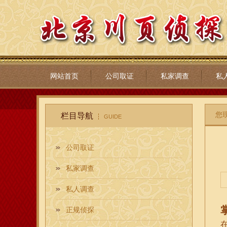
网站首页
公司取证
私家调查
私
您
栏目导航
GUIDE
公司取证
私家调查
私人调查
正规侦探