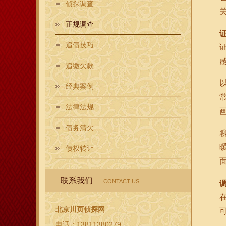
侦探调查
正规调查
追债技巧
追缴欠款
经典案例
法律法规
债务清欠
债权转让
联系我们
CONTACT US
北京川页侦探网
电话：13811380279