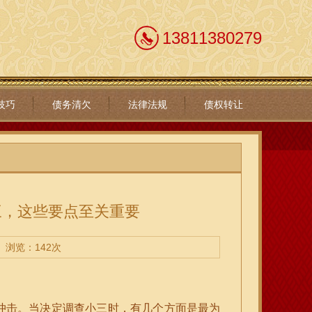
13811380279
技巧
债务清欠
法律法规
债权转让
三，这些要点至关重要
浏览：142次
冲击。当决定调查小三时，有几个方面是最为