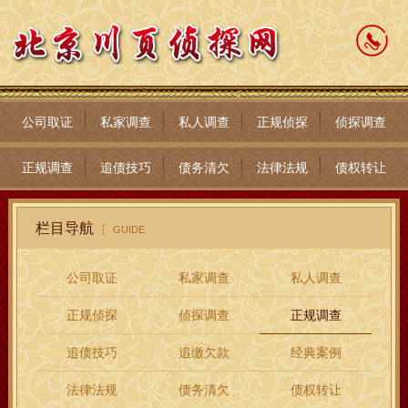
公司取证
私家调查
私人调查
正规侦探
侦探调查
正规调查
追债技巧
债务清欠
法律法规
债权转让
栏目导航
GUIDE
公司取证
私家调查
私人调查
正规侦探
侦探调查
正规调查
追债技巧
追缴欠款
经典案例
法律法规
债务清欠
债权转让