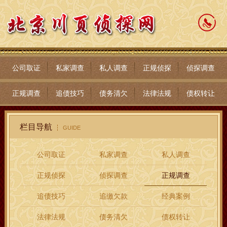
公司取证
私家调查
私人调查
正规侦探
侦探调查
正规调查
追债技巧
债务清欠
法律法规
债权转让
栏目导航
GUIDE
公司取证
私家调查
私人调查
正规侦探
侦探调查
正规调查
追债技巧
追缴欠款
经典案例
法律法规
债务清欠
债权转让