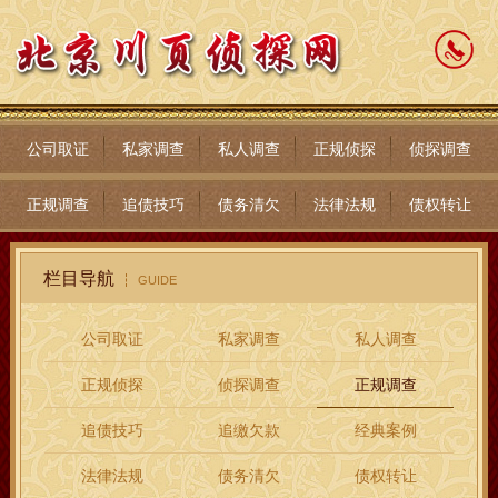
公司取证
私家调查
私人调查
正规侦探
侦探调查
正规调查
追债技巧
债务清欠
法律法规
债权转让
栏目导航
GUIDE
公司取证
私家调查
私人调查
正规侦探
侦探调查
正规调查
追债技巧
追缴欠款
经典案例
法律法规
债务清欠
债权转让