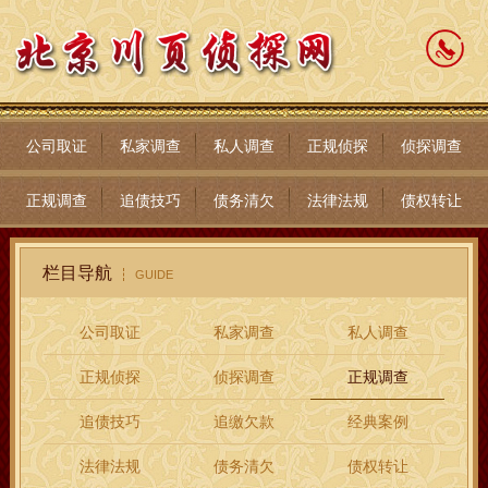
公司取证
私家调查
私人调查
正规侦探
侦探调查
正规调查
追债技巧
债务清欠
法律法规
债权转让
栏目导航
GUIDE
公司取证
私家调查
私人调查
正规侦探
侦探调查
正规调查
追债技巧
追缴欠款
经典案例
法律法规
债务清欠
债权转让